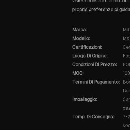
visiera consente ai motocicl
proprie preferenze di guida
Marca:
MI
Modello:
MX
Certificazioni:
Cer
Luogo Di Origine:
Fos
Condizioni Di Prezzo:
FOB
MOQ:
100
Termini Di Pagamento:
Bon
Uni
Imballaggio:
Car
pez
Tempi Di Consegna:
7-2
sec