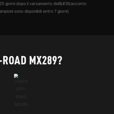
25 giorni dopo il versamento dell&#39;acconto
campioni sono disponibili entro 7 giorni)
F-ROAD MX289?