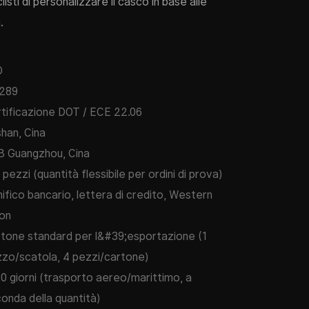
isti di personalizzare il casco in base alle
.
O
289
tificazione DOT / ECE 22.06
han, Cina
 Guangzhou, Cina
 pezzi (quantità flessibile per ordini di prova)
ifico bancario, lettera di credito, Western
on
tone standard per l&#39;esportazione (1
zo/scatola, 4 pezzi/cartone)
0 giorni (trasporto aereo/marittimo, a
onda della quantità)