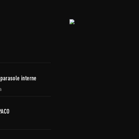
 parasole interne
a
PACO