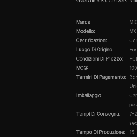
visiera in base ai diversi st
Marca:
MI
Modello:
MX
Certificazioni:
Cer
Luogo Di Origine:
Fos
Condizioni Di Prezzo:
FOB
MOQ:
100
Termini Di Pagamento:
Bon
Uni
Imballaggio:
Car
pez
Tempi Di Consegna:
7-2
sec
Tempo Di Produzione:
15-