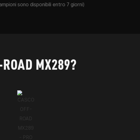
campioni sono disponibili entro 7 giorni)
F-ROAD MX289?