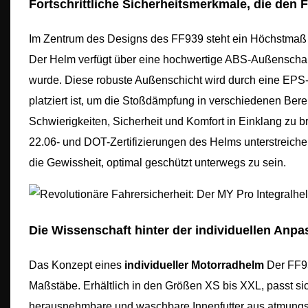
Fortschrittliche Sicherheitsmerkmale, die den
Im Zentrum des Designs des FF939 steht ein Höchstmaß a
Der Helm verfügt über eine hochwertige ABS-Außenschale
wurde. Diese robuste Außenschicht wird durch eine EPS-I
platziert ist, um die Stoßdämpfung in verschiedenen Bere
Schwierigkeiten, Sicherheit und Komfort in Einklang zu 
22.06- und DOT-Zertifizierungen des Helms unterstreiche
die Gewissheit, optimal geschützt unterwegs zu sein.
Die Wissenschaft hinter der individuellen Anp
Das Konzept eines
individueller Motorradhelm
Der FF93
Maßstäbe. Erhältlich in den Größen XS bis XXL, passt si
herausnehmbare und waschbare Innenfutter aus atmungsa