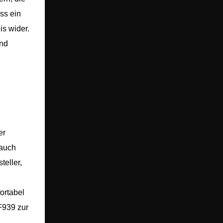
ss ein
is wider.
und
er
 auch
eller,
ortabel
F939 zur