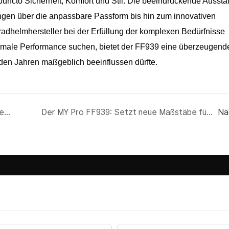
uncto Sicherheit, Komfort und Stil. Die beeindruckende Aussta
erungen über die anpassbare Passform bis hin zum innovativen
rradhelmhersteller bei der Erfüllung der komplexen Bedürfnisse
timale Performance suchen, bietet der FF939 eine überzeugend
en Jahren maßgeblich beeinflussen dürfte.
Die Wissenschaft hinter den sichersten Integralhelmen für Motorräder
Der MY Pro FF939: Setzt neue Maßstäbe für Integralhelme
Nä