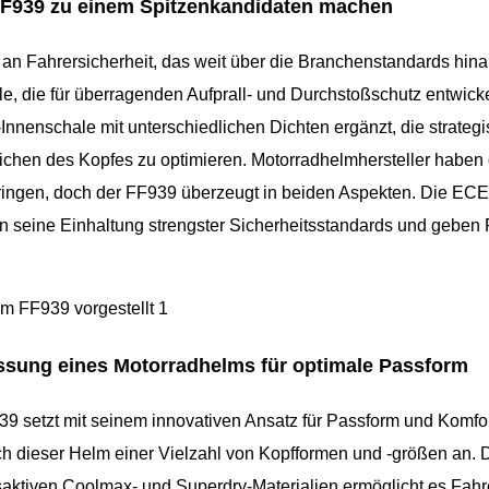
 FF939 zu einem Spitzenkandidaten machen
n Fahrersicherheit, das weit über die Branchenstandards hina
, die für überragenden Aufprall- und Durchstoßschutz entwicke
nnenschale mit unterschiedlichen Dichten ergänzt, die strategi
ichen des Kopfes zu optimieren. Motorradhelmhersteller haben 
bringen, doch der FF939 überzeugt in beiden Aspekten. Die EC
n seine Einhaltung strengster Sicherheitsstandards und geben
assung eines Motorradhelms für optimale Passform
9 setzt mit seinem innovativen Ansatz für Passform und Komfo
ch dieser Helm einer Vielzahl von Kopfformen und -größen an. 
ktiven Coolmax- und Superdry-Materialien ermöglicht es Fahre