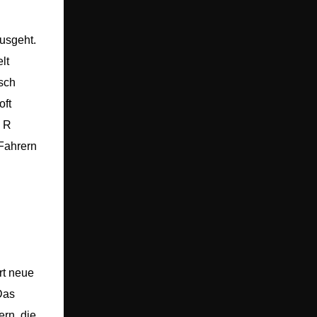
usgeht.
lt
sch
oft
E R
 Fahrern
rt neue
Das
rn, die