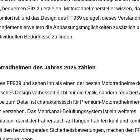
 bequemen Sitz zu erzielen. Motorradhelmhersteller wissen, da
omfort ist, und das Design des FF939 spiegelt dieses Verständn
nnriemens erweitern die Anpassungsmöglichkeiten zusätzlich 
dividuellen Bedürfnisse zu finden.
rradhelmen des Jahres 2025 zählen
des FF939 und sehen ihn als einen der besten Motorradhelme d
hes Design verbessert nicht nur die Optik, sondern reduziert
zum Detail ist charakteristisch für Premium-Motorradhelmherst
 verstehen. Das Mehrkanal-Belüftungssystem ist ein weiteres
lation, damit der Fahrer auch auf langen Fahrten kühl und komf
rt mit den hervorragenden Sicherheitsbewertungen, machen den F
 Leistung legen.