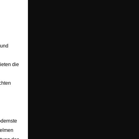
 und
ieten die
chten
odernste
helmen