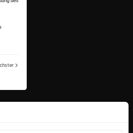
ttung des
e
chster