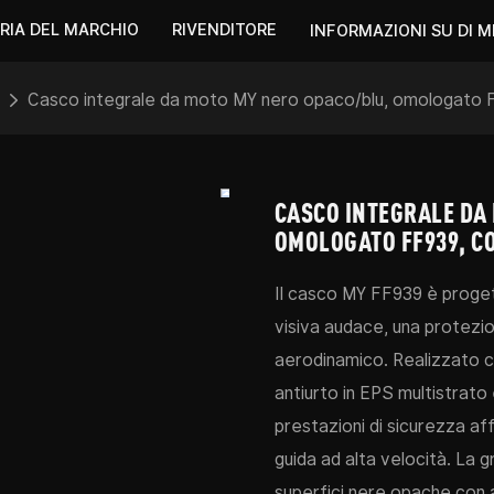
RIA DEL MARCHIO
RIVENDITORE
INFORMAZIONI SU DI M
Casco integrale da moto MY nero opaco/blu, omologato FF
CASCO INTEGRALE DA
OMOLOGATO FF939, CO
Il casco MY FF939 è progett
visiva audace, una protezio
aerodinamico. Realizzato co
antiurto in EPS multistrato
prestazioni di sicurezza affi
guida ad alta velocità. 
superfici nere opache con a