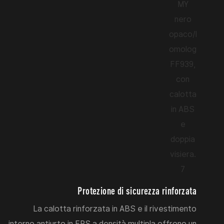
Protezione di sicurezza rinforzata
La calotta rinforzata in ABS e il rivestimento
interno antiurto in EPS a densità multipla offrono un