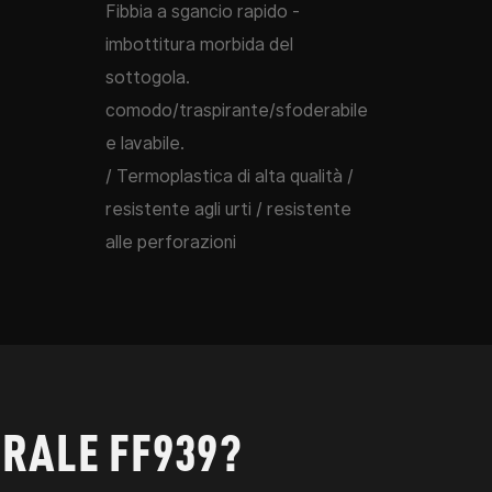
Fibbia a sgancio rapido -
imbottitura morbida del
sottogola.
comodo/traspirante/sfoderabile
e lavabile.
/ Termoplastica di alta qualità /
resistente agli urti / resistente
alle perforazioni
GRALE FF939?