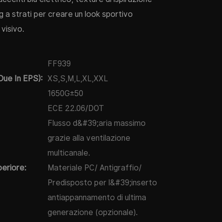
 a strati per creare un look sportivo
 visivo.
FF939
Due In EPS):
XS,S,M,L,XL,XXL
1650G±50
ECE 22.06/DOT
Flusso d&#39;aria massimo
grazie alla ventilazione
multicanale.
periore:
Materiale PC/ Antigraffio/
Predisposto per l&#39;inserto
antiappannamento di ultima
generazione (opzionale).