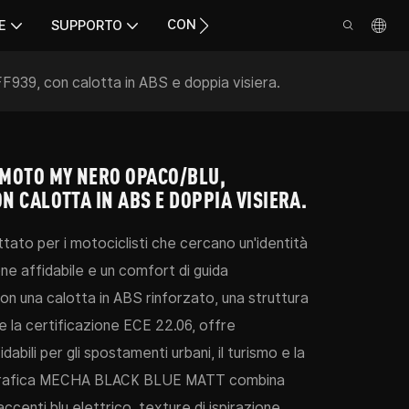
CONTATTO
E
SUPPORTO
939, con calotta in ABS e doppia visiera.
 MOTO MY NERO OPACO/BLU,
N CALOTTA IN ABS E DOPPIA VISIERA.
ato per i motociclisti che cercano un'identità
ne affidabile e un comfort di guida
n una calotta in ABS rinforzato, una struttura
 e la certificazione ECE 22.06, offre
dabili per gli spostamenti urbani, il turismo e la
La grafica MECHA BLACK BLUE MATT combina
ccenti blu elettrico, texture di ispirazione