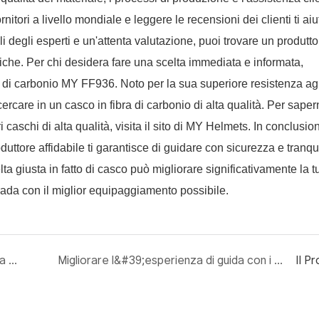
rnitori a livello mondiale e leggere le recensioni dei clienti ti aiu
 degli esperti e un'attenta valutazione, puoi trovare un produtto
fiche. Per chi desidera fare una scelta immediata e informata,
 di carbonio MY FF936. Noto per la sua superiore resistenza agli 
ercare in un casco in fibra di carbonio di alta qualità. Per saper
 caschi di alta qualità, visita il sito di MY Helmets. In conclusio
duttore affidabile ti garantisce di guidare con sicurezza e tranquil
lta giusta in fatto di casco può migliorare significativamente la t
rada con il miglior equipaggiamento possibile.
Perché i caschi in fibra di carbonio sono la scelta migliore per i motociclisti¹
Migliorare l&#39;esperienza di guida con i caschi in fibra di carbonio
Il P