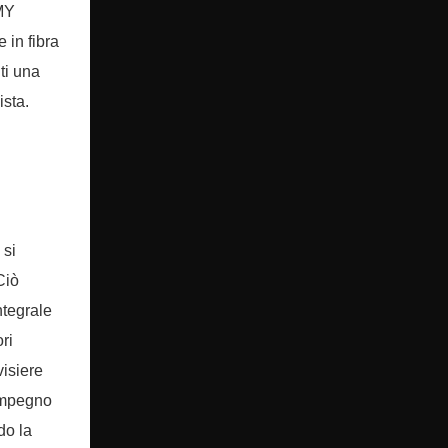
 MY
 in fibra
ti una
ista.
 si
Ciò
ntegrale
ri
visiere
 impegno
do la