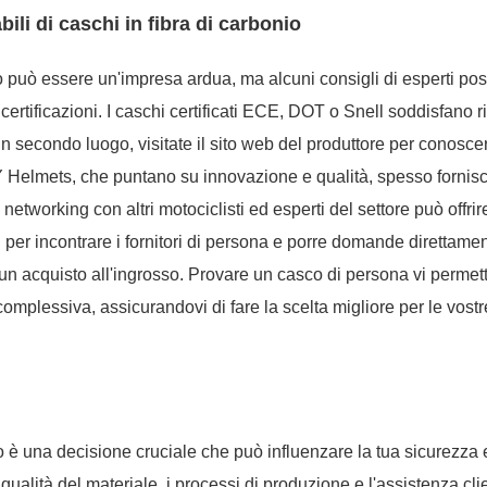
bili di caschi in fibra di carbonio
onio può essere un'impresa ardua, ma alcuni consigli di esperti p
 certificazioni. I caschi certificati ECE, DOT o Snell soddisfano r
In secondo luogo, visitate il sito web del produttore per conosce
 MY Helmets, che puntano su innovazione e qualità, spesso fornis
 networking con altri motociclisti ed esperti del settore può offrir
ci per incontrare i fornitori di persona e porre domande direttamen
 un acquisto all'ingrosso. Provare un casco di persona vi permett
 complessiva, assicurandovi di fare la scelta migliore per le vostr
nio è una decisione cruciale che può influenzare la tua sicurezza 
alità del materiale, i processi di produzione e l'assistenza clie