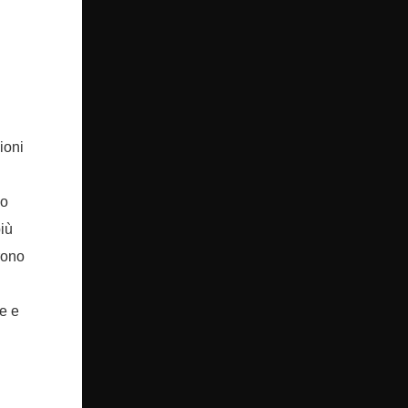
ioni
co
più
rono
l
e e