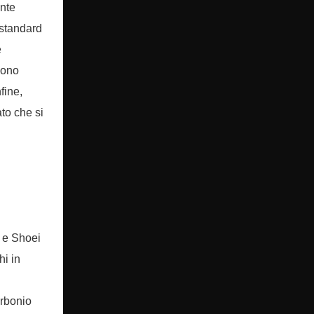
ente
 standard
e
sono
fine,
to che si
s e Shoei
hi in
arbonio