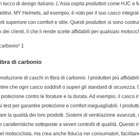
 tocco di design italiano. L'Asia ospita produttori come HJC e
etitivi. MY Helmets, ad esempio, è noto per il suo casco integrale
 superiore con comfort e stile. Questi produttori si sono costrui
i clienti, il che li rende scelte affidabili per qualsiasi motocicl
fibra di carbonio
duzione di caschi in fibra di carbonio. I produttori più affidabili
ntire che ogni casco soddisfi o superi gli standard di sicurezza. 
a protezione contro le forature e la durata. Ad esempio, il casco i
est per garantire protezione e comfort ineguagliabili. I produtto
e la qualità dei loro prodotti. Sistemi di ventilazione avanzati, 
e caratteristiche sottoposte a severi controlli di qualità. Questo
el motociclista, ma crea anche fiducia nei consumatori, facilitan