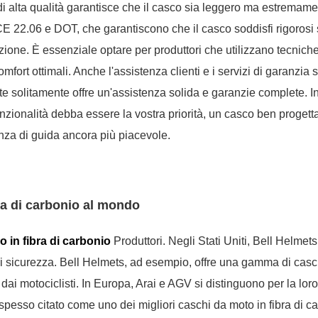
 di alta qualità garantisce che il casco sia leggero ma estremam
ECE 22.06 e DOT, che garantiscono che il casco soddisfi rigorosi
uzione. È essenziale optare per produttori che utilizzano tecnich
fort ottimali. Anche l'assistenza clienti e i servizi di garanzia 
nte solitamente offre un'assistenza solida e garanzie complete. In
unzionalità debba essere la vostra priorità, un casco ben progetta
rienza di guida ancora più piacevole.
ibra di carbonio al mondo
o in fibra di carbonio
Produttori. Negli Stati Uniti, Bell Helmet
t di sicurezza. Bell Helmets, ad esempio, offre una gamma di casc
ti dai motociclisti. In Europa, Arai e AGV si distinguono per la loro
 spesso citato come uno dei migliori caschi da moto in fibra di c