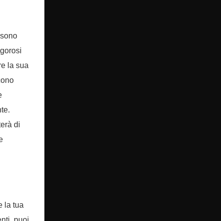
ossono
igorosi
re la sua
cono
e
te.
erà di
e
e la tua
nti, puoi