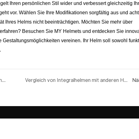
elt Ihren persönlichen Stil wider und verbessert gleichzeitig Ih
eht vor. Wählen Sie Ihre Modifikationen sorgfältig aus und ach
ität Ihres Helms nicht beeinträchtigen. Möchten Sie mehr über
 erfahren? Besuchen Sie MY Helmets und entdecken Sie innova
 Gestaltungsmöglichkeiten vereinen. Ihr Helm soll sowohl funkt
.
Die Rolle von Integralhelmen für die Sicherheit von Motorradfahrern
Vergleich von Integralhelmen mit anderen Helmtypen
Nä