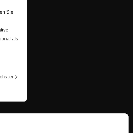
r
ten Sie
tive
ional als
chster