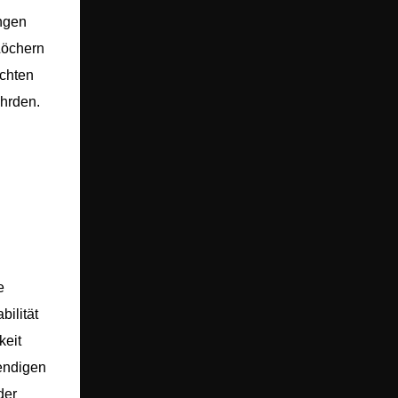
ungen
Löchern
achten
ährden.
e
bilität
keit
wendigen
der