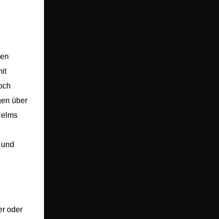
ren
it
och
gen über
Helms
t und
er oder