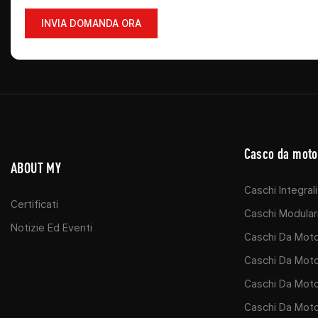
INVIA DOMANDA ORA
Casco da moto
ABOUT MY
Caschi Integral
Certificati
Caschi Modular
Notizie Ed Eventi
Caschi Da Moto
Caschi Da Moto
Caschi Da Mot
Caschi Da Moto 