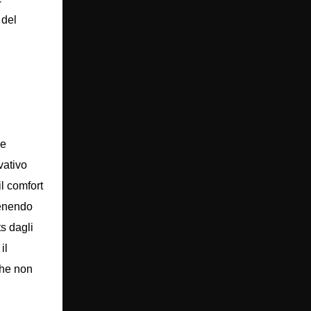
 del
ne
vativo
il comfort
venendo
s dagli
il
 che non