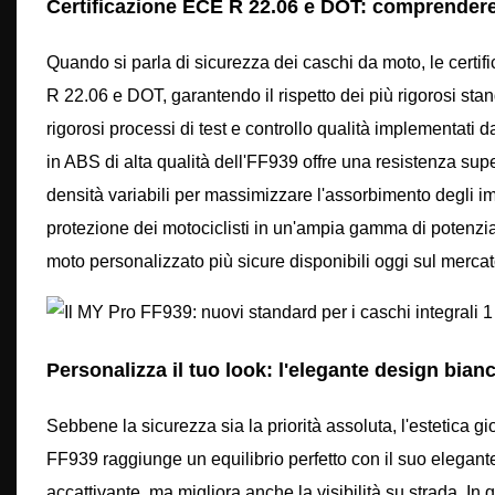
Certificazione ECE R 22.06 e DOT: comprendere
Quando si parla di sicurezza dei caschi da moto, le certif
R 22.06 e DOT, garantendo il rispetto dei più rigorosi stan
rigorosi processi di test e controllo qualità implementati d
in ABS di alta qualità dell'FF939 offre una resistenza super
densità variabili per massimizzare l'assorbimento degli i
protezione dei motociclisti in un'ampia gamma di potenzia
moto personalizzato più sicure disponibili oggi sul mercat
Personalizza il tuo look: l'elegante design bia
Sebbene la sicurezza sia la priorità assoluta, l'estetica gi
FF939 raggiunge un equilibrio perfetto con il suo elegan
accattivante, ma migliora anche la visibilità su strada. In