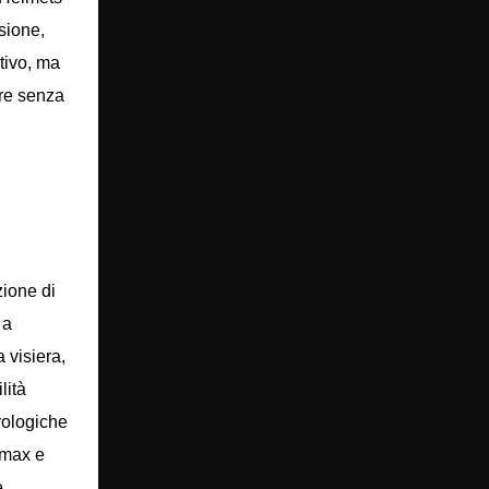
sione,
tivo, ma
are senza
zione di
 a
 visiera,
lità
rologiche
olmax e
e