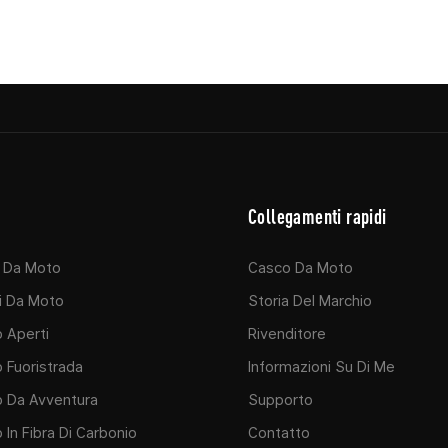
Collegamenti rapidi
i Da Moto
Casco Da Moto
i Da Moto
Storia Del Marchio
 Aperti
Rivenditore
 Fuoristrada
Informazioni Su Di Me
o Da Avventura
Supporto
In Fibra Di Carbonio
Contatto