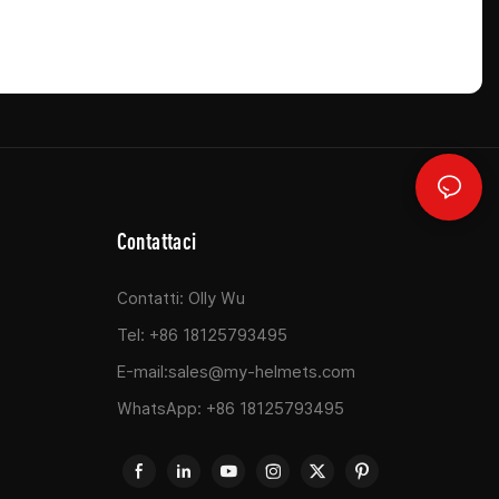
Contattaci
Contatti: Olly Wu
Tel: +86 18125793495
E-mail:
sales@my-helmets.com
WhatsApp: +86 18125793495