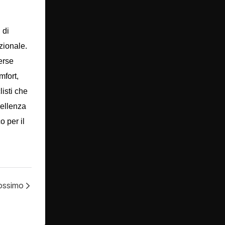
 di
zionale.
erse
mfort,
isti che
cellenza
 per il
rossimo