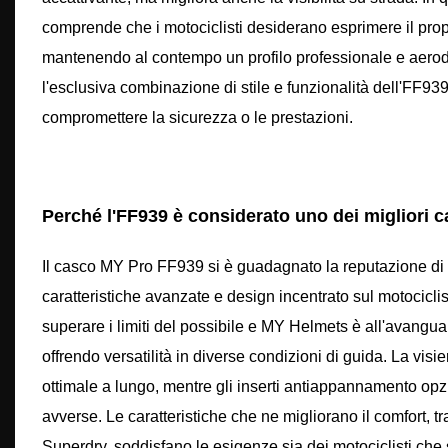
comprende che i motociclisti desiderano esprimere il prop
mantenendo al contempo un profilo professionale e aerodi
l'esclusiva combinazione di stile e funzionalità dell'FF939
compromettere la sicurezza o le prestazioni.
Perché l'FF939 è considerato uno dei migliori 
Il casco MY Pro FF939 si è guadagnato la reputazione di 
caratteristiche avanzate e design incentrato sul motocicli
superare i limiti del possibile e MY Helmets è all'avangu
offrendo versatilità in diverse condizioni di guida. La visie
ottimale a lungo, mentre gli inserti antiappannamento op
avverse. Le caratteristiche che ne migliorano il comfort, tr
Superdry, soddisfano le esigenze sia dei motociclisti che