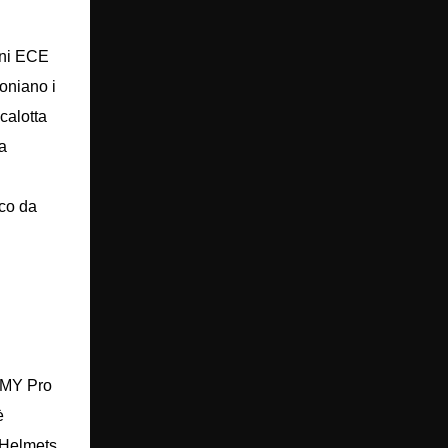
oni ECE
moniano i
calotta
ta
sco da
l MY Pro
è
Y Helmets