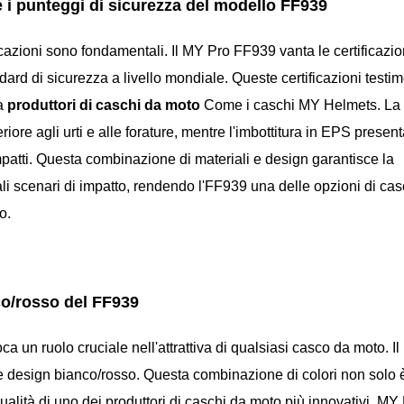
 i punteggi di sicurezza del modello FF939
icazioni sono fondamentali. Il MY Pro FF939 vanta le certificazi
dard di sicurezza a livello mondiale. Queste certificazioni testi
a
produttori di caschi da moto
Come i caschi MY Helmets. La 
iore agli urti e alle forature, mentre l'imbottitura in EPS presen
mpatti. Questa combinazione di materiali e design garantisce la
li scenari di impatto, rendendo l'FF939 una delle opzioni di ca
o.
nco/rosso del FF939
oca un ruolo cruciale nell'attrattiva di qualsiasi casco da moto. I
te design bianco/rosso. Questa combinazione di colori non solo 
 qualità di uno dei produttori di caschi da moto più innovativi, M