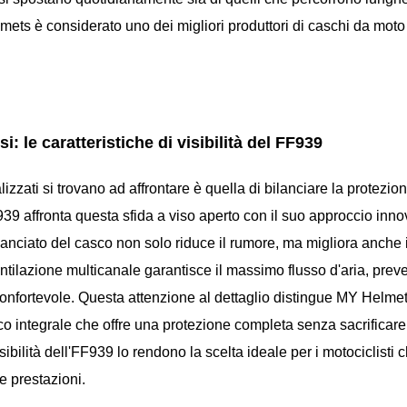
mets è considerato uno dei migliori produttori di caschi da moto
 le caratteristiche di visibilità del FF939
izzati si trovano ad affrontare è quella di bilanciare la protezio
F939 affronta questa sfida a viso aperto con il suo approccio inno
 slanciato del casco non solo riduce il rumore, ma migliora anche 
ventilazione multicanale garantisce il massimo flusso d'aria, pre
fortevole. Questa attenzione al dettaglio distingue MY Helmet
co integrale che offre una protezione completa senza sacrificare 
isibilità dell'FF939 lo rendono la scelta ideale per i motociclisti
e prestazioni.