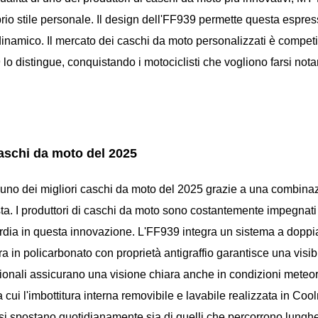
rio stile personale. Il design dell'FF939 permette questa espres
namico. Il mercato dei caschi da moto personalizzati è competi
 lo distingue, conquistando i motociclisti che vogliono farsi not
caschi da moto del 2025
uno dei migliori caschi da moto del 2025 grazie a una combina
sta. I produttori di caschi da moto sono costantemente impegnati
ardia in questa innovazione. L'FF939 integra un sistema a doppia
ra in policarbonato con proprietà antigraffio garantisce una visibi
zionali assicurano una visione chiara anche in condizioni meteo
a cui l'imbottitura interna removibile e lavabile realizzata in Co
 si spostano quotidianamente sia di quelli che percorrono lungh