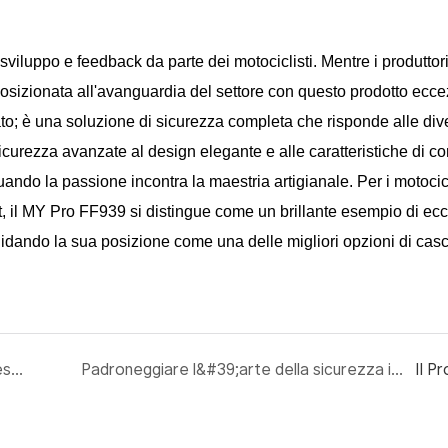
sviluppo e feedback da parte dei motociclisti. Mentre i produttori
sizionata all'avanguardia del settore con questo prodotto ecce
o; è una soluzione di sicurezza completa che risponde alle div
sicurezza avanzate al design elegante e alle caratteristiche di co
ando la passione incontra la maestria artigianale. Per i motocicl
rt, il MY Pro FF939 si distingue come un brillante esempio di ec
idando la sua posizione come una delle migliori opzioni di casco
Rivoluzionando la sicurezza dei motociclisti: presentato il casco integrale MY Pro FF939.
Padroneggiare l&#39;arte della sicurezza in moto con il MY Pro FF939
Il P