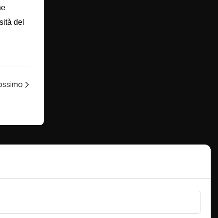
he
sità del
rossimo