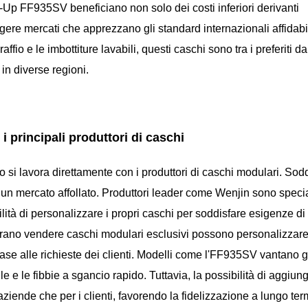
-Up FF935SV beneficiano non solo dei costi inferiori derivanti
ngere mercati che apprezzano gli standard internazionali affidabil
affio e le imbottiture lavabili, questi caschi sono tra i preferiti da
 in diverse regioni.
i principali produttori di caschi
si lavora direttamente con i produttori di caschi modulari. Sodd
n un mercato affollato. Produttori leader come Wenjin sono specia
ità di personalizzare i propri caschi per soddisfare esigenze di
erano vendere caschi modulari esclusivi possono personalizzar
base alle richieste dei clienti. Modelli come l'FF935SV vantano g
 e le fibbie a sgancio rapido. Tuttavia, la possibilità di aggiun
aziende che per i clienti, favorendo la fidelizzazione a lungo ter