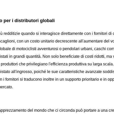
 per i distributori globali
 redditizie quando si interagisce direttamente con i fornitori di 
a scaglioni, con un costo unitario decrescente all'aumentare del 
 globale di motociclisti avventurosi o pendolari urbani, caschi come
ati in grandi quantità. Non solo beneficiate di costi ridotti, ma 
oduttori che privilegiano l'efficienza produttiva su larga scala. 
ato all'ingrosso, poiché le sue caratteristiche avanzate soddi
 i fornitori si traducono inoltre in un supporto prioritario e in op
mercato.
l'apprezzamento del mondo che ci circonda può portare a una cre