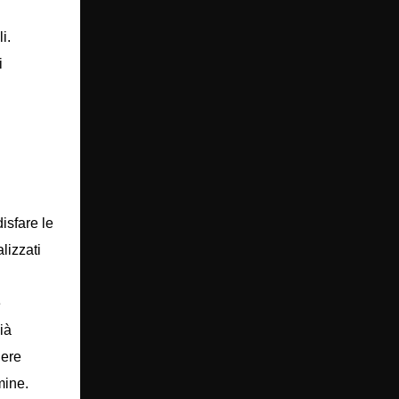
i.
i
isfare le
lizzati
e
ià
gere
mine.