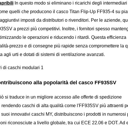
pribili
In questo modo si eliminano i ricarichi degli intermediari
 come quelli che producono il casco Titan Flip-Up FF935-4 su pia
ggiuntivi imposti da distributori o rivenditori. Per le aziende, q
935SV a prezzi più competitivi. Inoltre, i fornitori spesso mante
ttimizzando le operazioni e riducendo i ritardi. Questa efficienza
qualità-prezzo e di consegne più rapide senza compromettere la q
a agli urti e dotati di sistemi di ventilazione avanzati.
contribuiscono alla popolarità del casco FF935SV
 si traduce in un migliore accesso alle offerte di spedizione
à, rendendo caschi di alta qualità come l'FF935SV più attraenti pe
i suoi innovativi caschi MY, distribuiscono i prodotti in numerosi 
ioni riconosciute a livello globale, tra cui ECE 22.06 e DOT. Ad