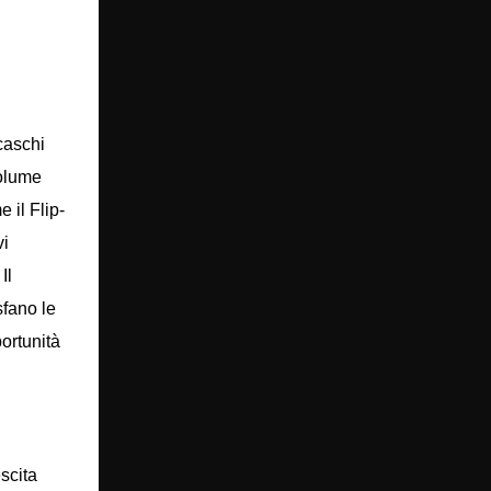
caschi
volume
 il Flip-
vi
Il
sfano le
portunità
scita