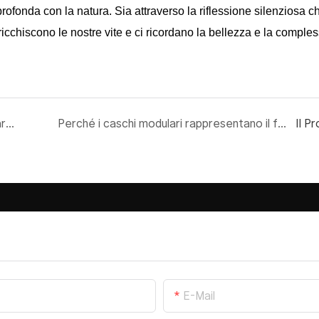
ofonda con la natura. Sia attraverso la riflessione silenziosa c
icchiscono le nostre vite e ci ricordano la bellezza e la comples
Gli standard di sicurezza che ogni casco modulare dovrebbe rispettare
Perché i caschi modulari rappresentano il futuro della sicurezza in moto
Il P
E-Mail