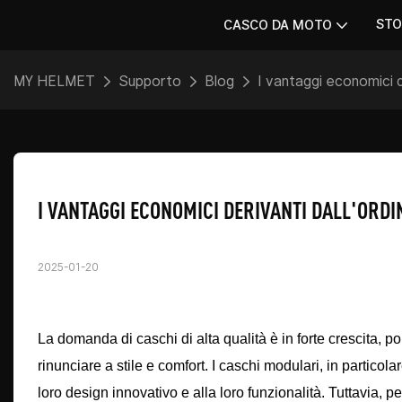
STO
CASCO DA MOTO
MY HELMET
Supporto
Blog
I vantaggi economici d
I VANTAGGI ECONOMICI DERIVANTI DALL'ORD
2025-01-20
La domanda di caschi di alta qualità è in forte crescita, po
rinunciare a stile e comfort. I caschi modulari, in partico
loro design innovativo e alla loro funzionalità. Tuttavia