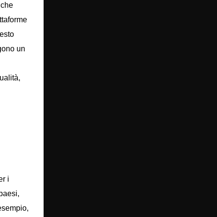
 che
ttaforme
uesto
ngono un
ualità,
r i
paesi,
 esempio,