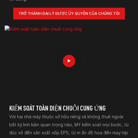
TRỞ THÀNH ĐẠI LÝ ĐƯỢC ỦY QUYỀN CỦA CHÚNG TÔI
KIỂM SOÁT TOÀN DIỆN CHUỖI CUNG ỨNG
Với hai nhà máy thuộc sở hữu riêng và không thuê ngoài
bất kỳ linh kiện quan trọng nào, MY kiểm soát mọi bước, từ
đúc vỏ đến sản xuất xốp EPS, từ in ấn đồ họa đến may lớp