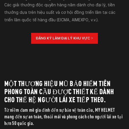
Các giải thưởng độc quyền hàng năm dành cho đại lý, tiền
thưởng dựa trên hiệu suất và cơ hội đồng triển lãm tại các
triển lãm quốc tế hàng đầu (EICMA, AIMEXPO, v.v.).
ĐĂNG KÝ LÀM ĐẠI LÝ KHU VỰC >
MỘT THƯƠNG HIỆU MŨ BẢO HIỂM TIÊN
PHONG TOÀN CẦU ĐƯỢC THIẾT KẾ DÀNH
CHO THẾ HỆ NGƯỜI LÁI XE TIẾP THEO.
Từ niềm đam mê gia đình đến sự bảo vệ toàn cầu, MY HELMET
mang đến sự an toàn, thoải mái và phong cách cho người lái xe tại
hơn 50 quốc gia.