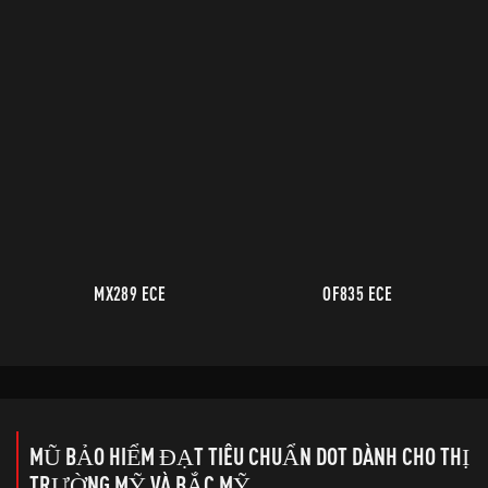
MX289 ECE
OF835 ECE
MŨ BẢO HIỂM ĐẠT TIÊU CHUẨN DOT DÀNH CHO THỊ
TRƯỜNG MỸ VÀ BẮC MỸ.