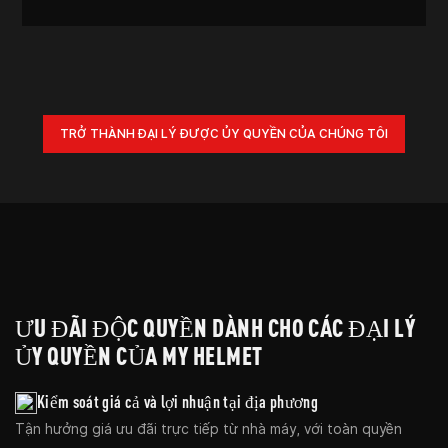
TRỞ THÀNH ĐẠI LÝ ĐƯỢC ỦY QUYỀN CỦA CHÚNG TÔI
ƯU ĐÃI ĐỘC QUYỀN DÀNH CHO CÁC ĐẠI LÝ
ỦY QUYỀN CỦA MY HELMET
Kiểm soát giá cả và lợi nhuận tại địa phương
Tận hưởng giá ưu đãi trực tiếp từ nhà máy, với toàn quyền