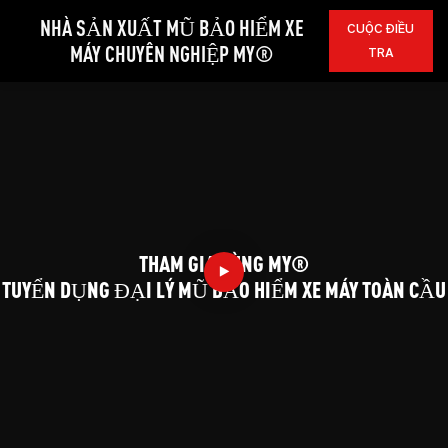
NHÀ SẢN XUẤT MŨ BẢO HIỂM XE
CUỘC ĐIỀU
MÁY CHUYÊN NGHIỆP MY®
TRA
THAM GIA CÙNG MY®
TUYỂN DỤNG ĐẠI LÝ MŨ BẢO HIỂM XE MÁY TOÀN CẦU