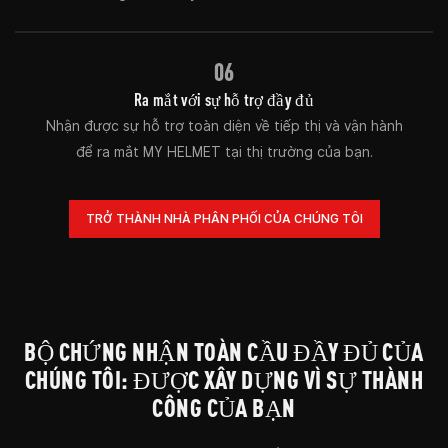
06
Ra mắt với sự hỗ trợ đầy đủ
Nhận được sự hỗ trợ toàn diện về tiếp thị và vận hành
để ra mắt MY HELMET tại thị trường của bạn.
TRỞ THÀNH NHÀ PHÂN PHỐI CỦA CHÚNG TÔI
BỘ CHỨNG NHẬN TOÀN CẦU ĐẦY ĐỦ CỦA
CHÚNG TÔI: ĐƯỢC XÂY DỰNG VÌ SỰ THÀNH
CÔNG CỦA BẠN