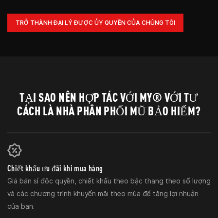
TRỞ THÀNH ĐẠI LÝ ĐƯỢC ỦY QUYỀN CỦA CHÚNG TÔI
TẠI SAO NÊN HỢP TÁC VỚI MY® VỚI TƯ
CÁCH LÀ NHÀ PHÂN PHỐI MŨ BẢO HIỂM?
Chiết khấu ưu đãi khi mua hàng
Giá bán sỉ độc quyền, chiết khấu theo bậc thang theo số lượng
và các chương trình khuyến mãi theo mùa để tăng lợi nhuận
của bạn.