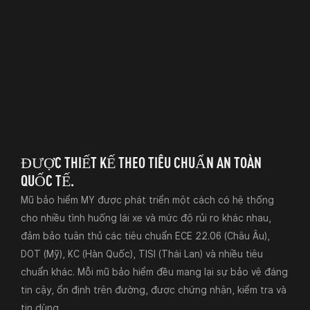
ĐƯỢC THIẾT KẾ THEO TIÊU CHUẨN AN TOÀN
QUỐC TẾ.
Mũ bảo hiểm MY được phát triển một cách có hệ thống
cho nhiều tình huống lái xe và mức độ rủi ro khác nhau,
đảm bảo tuân thủ các tiêu chuẩn ECE 22.06 (Châu Âu),
DOT (Mỹ), KC (Hàn Quốc), TISI (Thái Lan) và nhiều tiêu
chuẩn khác. Mỗi mũ bảo hiểm đều mang lại sự bảo vệ đáng
tin cậy, ổn định trên đường, được chứng nhận, kiểm tra và
tin dùng.