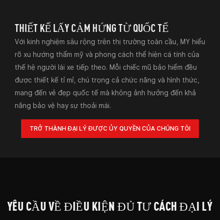
THIẾT KẾ LẤY CẢM HỨNG TỪ QUỐC TẾ
Với kinh nghiệm sâu rộng trên thị trường toàn cầu, MY hiểu
rõ xu hướng thẩm mỹ và phong cách thể hiện cá tính của
thế hệ người lái xe tiếp theo. Mỗi chiếc mũ bảo hiểm đều
được thiết kế tỉ mỉ, chú trọng cả chức năng và hình thức,
mang đến vẻ đẹp quốc tế mà không ảnh hưởng đến khả
năng bảo vệ hay sự thoải mái.
TRỞ THÀNH ĐẠI LÝ ĐƯỢC ỦY QUYỀN CỦA CHÚNG TÔI
YÊU CẦU VỀ ĐIỀU KIỆN ĐỦ TƯ CÁCH ĐẠI LÝ