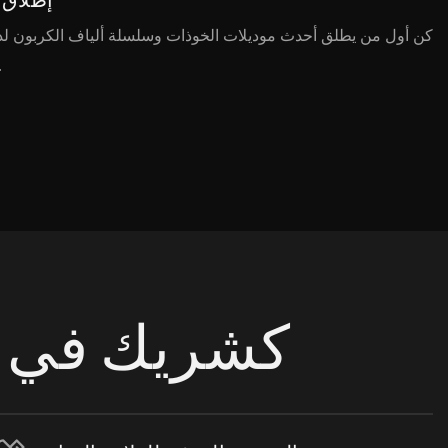
كن أول من يطلق أحدث موديلات الخوذات وسلسلة ألياف الكربون لدي
في السوق المح
لماذا تختار MY® كش