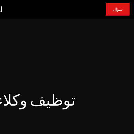
ش
سؤال
توظيف وكلاء 