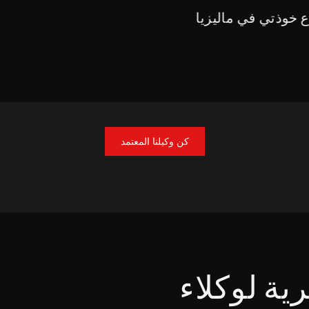
 خوذتي في ماليزيا
كن وكيلنا المعتمد
كلاء MY HELMET