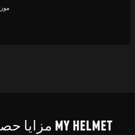
موزع
مزايا حصرية لو