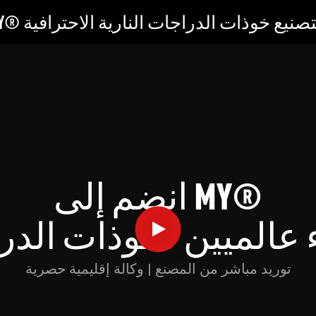
ركة MY® لتصنيع خوذات الدراجات النارية الاحترافية
انضم إلى MY®
عالميين لخوذات الدرا
توريد مباشر من المصنع | وكالة إقليمية حصرية