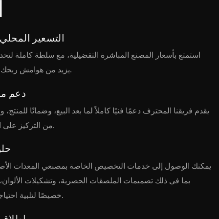
ا
التسعير المحلي 
استمتع بأسعار المصنع المباشرة التفضيلية، مع سلطة كاملة لتحديد
يزيد من هوامش ربحك وقدرتك التنافسية في السوق.
دعم ما 
يقدم فريقنا المحترف دعمًا فنيًا كاملاً لما بعد البيع، وضمانًا للمنت
من التركيز على المبيعات دون متاعب تشغيلية.
حلو
يمكنك الوصول إلى خدمات التخصيص الخاصة بمصنعي المعدات الأصل
بما في ذلك تصميمات الملصقات الحصرية، وتشكيلات الألوان،
خصيصًا لتلبية احتياجات السوق المحلي الخاص بك.
إطلاق م