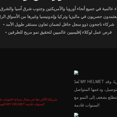
اء عالمية في جميع أنحاء أوروبا والأمريكتين وجنوب شرق آسيا والشرق
 معتمدون حصريون في ماليزيا وتركيا وإندونيسيا وغيرها من الأسواق الر
▪ شركاء ناجحون ذوو سجل حافل لضمان تعاون مستقر طويل الأمد
▪ فرص عمل لوكلاء إقليميين عالميين لتحقيق نمو مربح للطرفين
تُعدّ MY HELMET شريكنا الأكثر ثقةً في مجال صناعة الخوذات في ماليزيا. وقد
توصيل، ودعمها المتواصل
 بشغف إلى النمو مع MY HELMET
لسنوات قادمة!